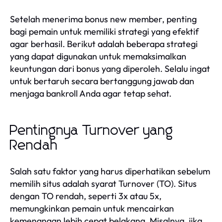
Setelah menerima bonus new member, penting
bagi pemain untuk memiliki strategi yang efektif
agar berhasil. Berikut adalah beberapa strategi
yang dapat digunakan untuk memaksimalkan
keuntungan dari bonus yang diperoleh. Selalu ingat
untuk bertaruh secara bertanggung jawab dan
menjaga bankroll Anda agar tetap sehat.
Pentingnya Turnover yang
Rendah
Salah satu faktor yang harus diperhatikan sebelum
memilih situs adalah syarat Turnover (TO). Situs
dengan TO rendah, seperti 3x atau 5x,
memungkinkan pemain untuk mencairkan
kemenangan lebih cepat belakang. Misalnya, jika