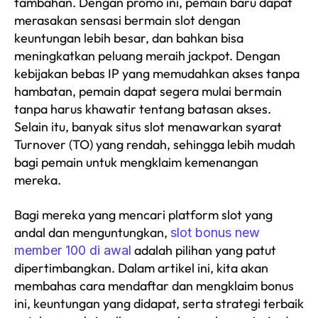
tambahan. Dengan promo ini, pemain baru dapat
merasakan sensasi bermain slot dengan
keuntungan lebih besar, dan bahkan bisa
meningkatkan peluang meraih jackpot. Dengan
kebijakan bebas IP yang memudahkan akses tanpa
hambatan, pemain dapat segera mulai bermain
tanpa harus khawatir tentang batasan akses.
Selain itu, banyak situs slot menawarkan syarat
Turnover (TO) yang rendah, sehingga lebih mudah
bagi pemain untuk mengklaim kemenangan
mereka.
Bagi mereka yang mencari platform slot yang
andal dan menguntungkan,
slot bonus new
adalah pilihan yang patut
member 100 di awal
dipertimbangkan. Dalam artikel ini, kita akan
membahas cara mendaftar dan mengklaim bonus
ini, keuntungan yang didapat, serta strategi terbaik