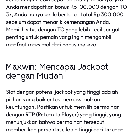
Anda mendapatkan bonus Rp 100.000 dengan TO
3x, Anda hanya perlu bertaruh total Rp 300.000
sebelum dapat menarik kemenangan Anda.
Memilih situs dengan TO yang lebih kecil sangat
penting untuk pemain yang ingin mengambil
manfaat maksimal dari bonus mereka.
Maxwin: Mencapai Jackpot
dengan Mudah
Slot dengan potensi jackpot yang tinggi adalah
pilihan yang baik untuk memaksimalkan
keuntungan. Pastikan untuk memilih permainan
dengan RTP (Return to Player) yang tinggi, yang
menunjukkan bahwa permainan tersebut
memberikan persentase lebih tinggi dari taruhan