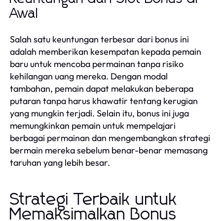
Awal
Salah satu keuntungan terbesar dari bonus ini
adalah memberikan kesempatan kepada pemain
baru untuk mencoba permainan tanpa risiko
kehilangan uang mereka. Dengan modal
tambahan, pemain dapat melakukan beberapa
putaran tanpa harus khawatir tentang kerugian
yang mungkin terjadi. Selain itu, bonus ini juga
memungkinkan pemain untuk mempelajari
berbagai permainan dan mengembangkan strategi
bermain mereka sebelum benar-benar memasang
taruhan yang lebih besar.
Strategi Terbaik untuk
Memaksimalkan Bonus