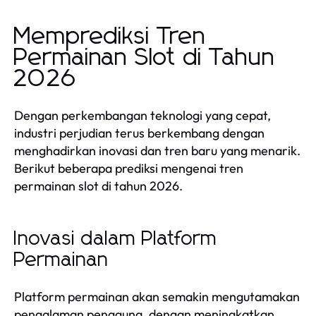
Memprediksi Tren
Permainan Slot di Tahun
2026
Dengan perkembangan teknologi yang cepat,
industri perjudian terus berkembang dengan
menghadirkan inovasi dan tren baru yang menarik.
Berikut beberapa prediksi mengenai tren
permainan slot di tahun 2026.
Inovasi dalam Platform
Permainan
Platform permainan akan semakin mengutamakan
pengalaman pengguna, dengan meningkatkan