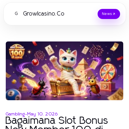
Growlcasino.Co
G
News
Gambling
-
May 10, 2026
Bagaimana Slot Bonus